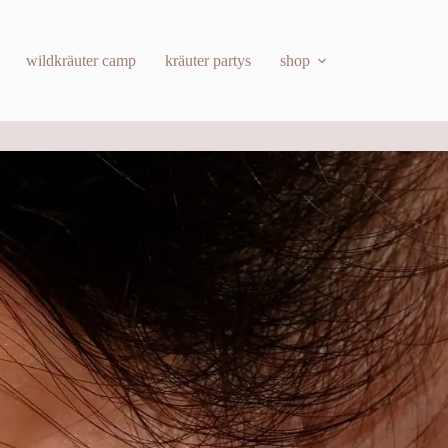
wildkräuter camp
kräuter partys
shop