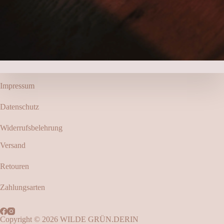
Impressum
Datenschutz
Widerrufsbelehrung
Versand
Retouren
Zahlungsarten
Copyright © 2026 WILDE GRÜN.DERIN