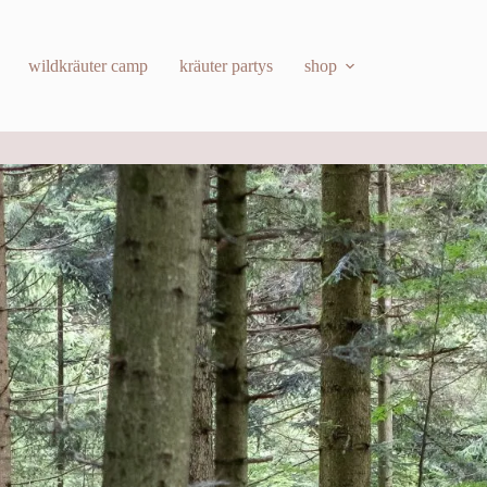
wildkräuter camp
kräuter partys
shop