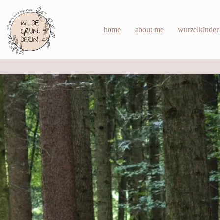
Zum
Inhalt
springen
home
about me
wurzelkinder